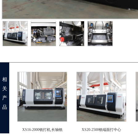
相
关
产
品
XS16-2000铣打机,长轴铣
XS20-2500铣端面打中心