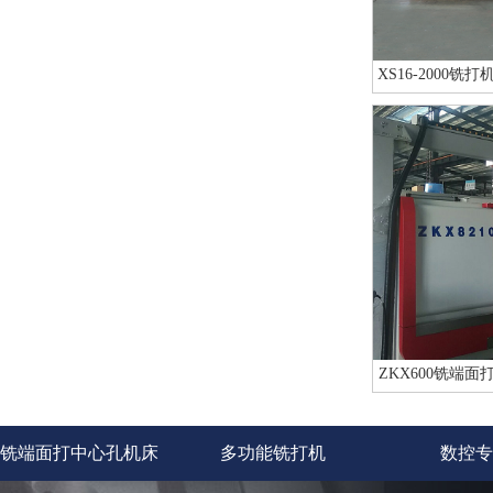
XS16-2000
ZKX600铣端
铣端面打中心孔机床
多功能铣打机
数控专