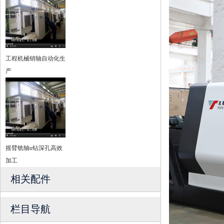
工程机械销轴自动化生
产
摇臂铣轴u钻深孔高效
加工
相关配件
栏目导航