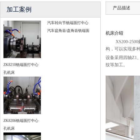
产品描述
加工案例
汽车转向节铣端面打中心
汽车盆角齿/盘角齿铣端面
机床介绍
XS200-25
构，可以实现多
设备采用四轴Z1
ZK8210铣端面打中心
纹等加工。
孔机床
ZK8206铣端面打中心
孔机床