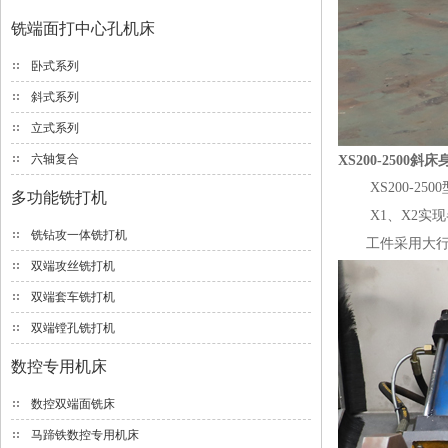
铣端面打中心孔机床
卧式系列
斜式系列
立式系列
六轴复合
XS200-250
XS200-25
多功能铣打机
X1、X2实现
铣钻攻一体铣打机
工件采用大行程
双端攻丝铣打机
双端套车铣打机
双端镗孔铣打机
数控专用机床
数控双端面铣床
马蹄铁数控专用机床