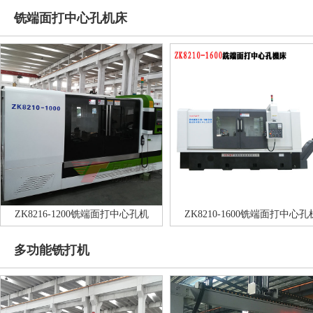
铣端面打中心孔机床
ZK8216-1200铣端面打中心孔机
ZK8210-1600铣端面打中心孔
多功能铣打机