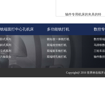
轴件专用机床的夹具的特
铣端面打中心孔机床
多功能铣打机
数控专
卧式系列
铣钻攻一体铣打机
数控双端
斜式系列
双端攻丝铣打机
马蹄铁数
立式系列
双端套车铣打机
三轮车后
六轴复合
双端镗孔铣打机
轴件数控
Copyright@ 2016 世界杯在线