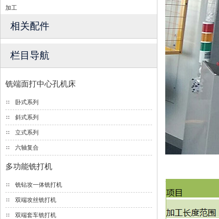
加工
相关配件
栏目导航
铣端面打中心孔机床
卧式系列
斜式系列
立式系列
六轴复合
多功能铣打机
铣钻攻一体铣打机
双端攻丝铣打机
双端套车铣打机