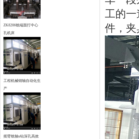
工的一
件，夹
ZK8206铣端面打中心
孔机床
工程机械销轴自动化生
产
摇臂铣轴u钻深孔高效