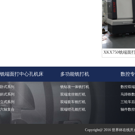
XKX750铣端
铣端面打中心孔机床
多功能铣打机
数控专
卧式系列
铣钻攻一体铣打机
数控双端
斜式系列
双端攻丝铣打机
马蹄铁数
立式系列
双端套车铣打机
三轮车后
六轴复合
双端镗孔铣打机
轴件数控
Copyright@ 2016 世界杯在线