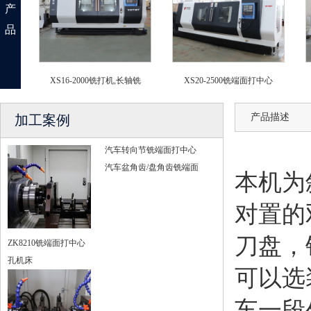
产
品
XS16-2000铣打机,长轴铣
XS20-2500铣端面打中心
产品描述
加工案例
汽车转向节铣端面打中心
汽车盆角齿/盘角齿铣端面
本机为
对置的
刀盘，
ZK8210铣端面打中心
孔机床
可以选
车一段