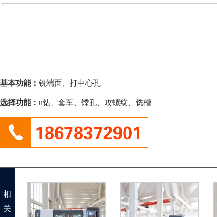
基本功能：
铣端面、打中心孔
选择功能：
u钻、套车、镗孔、攻螺纹、铣槽
相
关