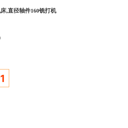
机床,直径轴件160铣打机
制）