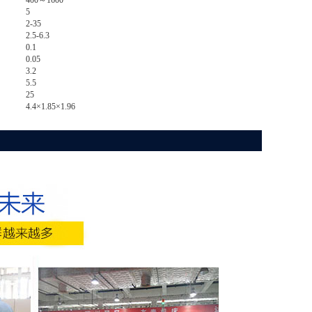
400～1600
5
2-35
2.5-6.3
0.1
0.05
3.2
5.5
25
4.4×1.85×1.96