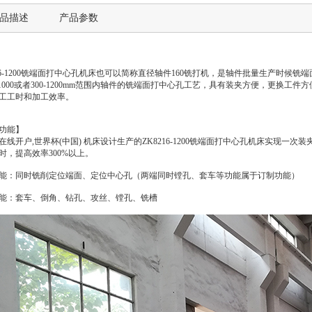
品描述
产品参数
216-1200铣端面打中心孔机床也可以简称直径轴件160铣打机，是轴件批量生产时候铣
0-1000或者300-1200mm范围内轴件的铣端面打中心孔工艺，具有装夹方便，更
工工时和加工效率。
功能】
在线开户,世界杯(中国) 机床设计生产的ZK8216-1200铣端面打中心孔机床实现
时，提高效率300%以上。
能：同时铣削定位端面、定位中心孔（两端同时镗孔、套车等功能属于订制功能）
能：套车、倒角、钻孔、攻丝、镗孔、铣槽