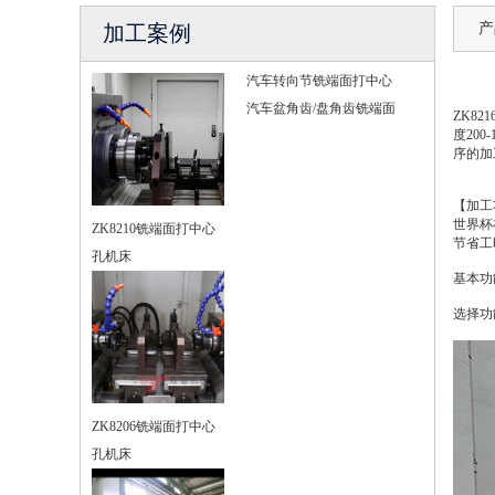
产
加工案例
汽车转向节铣端面打中心
汽车盆角齿/盘角齿铣端面
ZK8
度20
序的加
【加工
世界杯
ZK8210铣端面打中心
节省工
孔机床
基本功
选择功
ZK8206铣端面打中心
孔机床