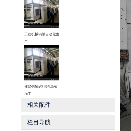
工程机械销轴自动化生
产
摇臂铣轴u钻深孔高效
加工
相关配件
栏目导航