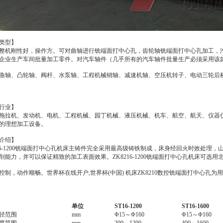
类型】
整机刚性好，操作方。可对曲轴进行铣端面打中心孔，齿轮轴铣端面打中心孔加工，
企业生产车间批量加工零件。对汽车轴件（几乎所有的汽车轴件批量生产必须采用该
曲轴、凸轮轴、阀杆、水泵轴、工程机械销轴、减速机轴、空压机转子、电动三轮后
行业】
拖拉机、发动机、电机、工程机械、园丁机械、液压机械、机车、航空、航天、仪器
的理想加工设备。
介绍】
216-1200铣端面打中心孔机床主铸件完全采用最高级铸铁制成，床身经回火时效处理，
削能力，并可以保证精致的加工表面效果。ZK8216-1200铣端面打中心孔机床可选用
控制，动作顺畅。世界杯在线开户,世界杯(中国) 机床ZK8210数控铣端面打中心孔
单位
ST16-
1200
ST16-
1
6
00
径范围
mm
Φ15～Φ160
Φ15～Φ160