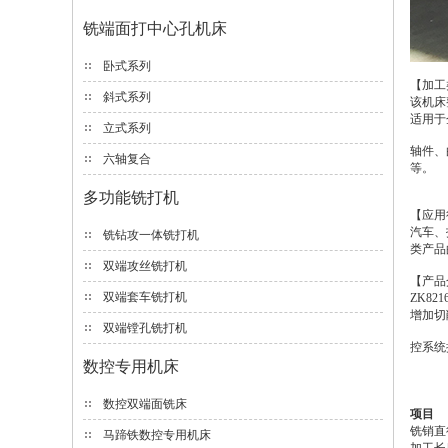
铣端面打中心孔机床
卧式系列
【加工
斜式系列
该机床
适用于
立式系列
轴件、
六轴复合
等。
多功能铣打机
【应用
汽车、
铣钻攻一体铣打机
类产品
双端攻丝铣打机
【产品
双端套车铣打机
ZK8
增加切
双端镗孔铣打机
控系统
数控专用机床
数控双端面铣床
项目
铣销直
马蹄铁数控专用机床