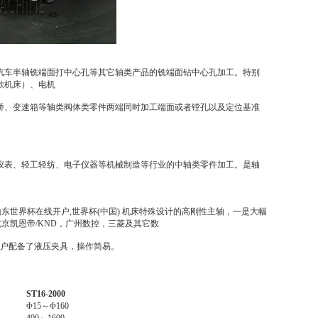
汽车半轴铣端面打中心孔等其它轴类产品的铣端面钻中心孔加工。特别
款机床）、电机
桥、变速箱等轴类阀体类零件两端同时加工端面或者镗孔以及定位基准
仪表、轻工轻纺、电子仪器等机械制造等行业的中轴类零件加工。是轴
山东世界杯在线开户,世界杯(中国) 机床特殊设计的高刚性主轴，一是大幅
北京凯恩帝/KND，广州数控，三菱及其它数
为用户配备了液压夹具，操作简易。
ST16-
20
00
Φ15～Φ160