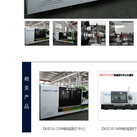
相
关
产
品
ZK8216-1200铣端面打中心
ZK8210-1600铣端面