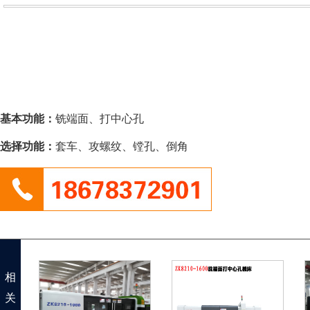
基本功能：
铣端面、打中心孔
选择功能：
套车、攻螺纹、镗孔、倒角
相
关