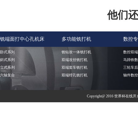
他们
铣端面打中心孔机床
多功能铣打机
数控专
卧式系列
铣钻攻一体铣打机
数控双端
斜式系列
双端攻丝铣打机
马蹄铁数
立式系列
双端套车铣打机
三轮车后
六轴复合
双端镗孔铣打机
轴件数控
Copyright@ 2016 世界杯在线