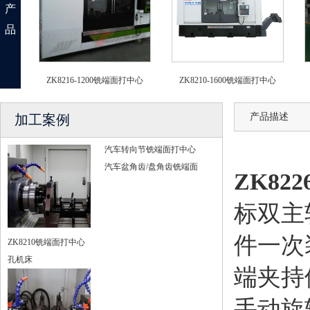
产
品
ZK8216-1200铣端面打中心
ZK8210-1600铣端面打中心
产品描述
加工案例
汽车转向节铣端面打中心
汽车盆角齿/盘角齿铣端面
ZK82
标双主
件一次
ZK8210铣端面打中心
孔机床
端夹持
手动旋