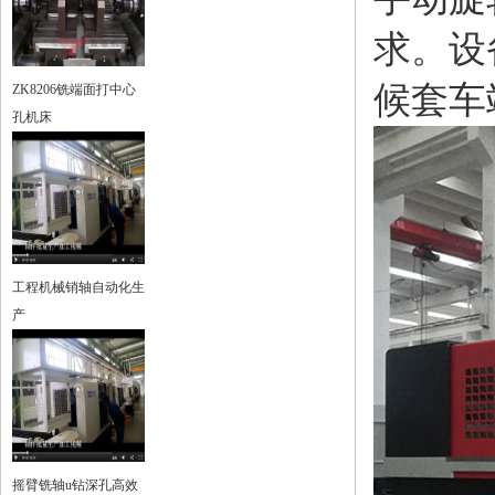
求。设
候套车
ZK8206铣端面打中心
孔机床
工程机械销轴自动化生
产
摇臂铣轴u钻深孔高效