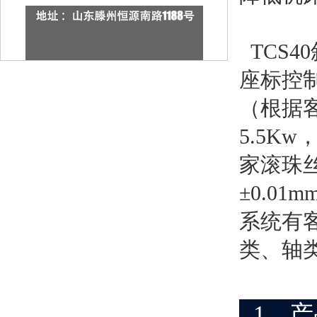
TCS
座标控制
（根据
5.5K
家滚珠丝
±0.0
系统有
类、轴
1、