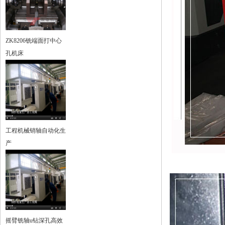
ZK8206铣端面打中心
孔机床
工程机械销轴自动化生
产
摇臂铣轴u钻深孔高效