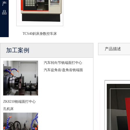
产
品
TCS40斜床身数控车床
产品描述
加工案例
汽车转向节铣端面打中心
汽车盆角齿/盘角齿铣端面
ZK8210铣端面打中心
孔机床