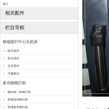
加工
相关配件
栏目导航
铣端面打中心孔机床
卧式系列
斜式系列
立式系列
六轴复合
多功能铣打机
铣钻攻一体铣打机
双端攻丝铣打机
双端套车铣打机