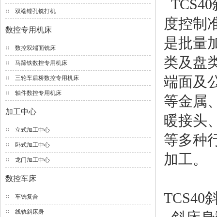
TCS
双端镗孔铣打机
度控制
数控专用机床
是批量
数控双端面铣床
类及盘
马蹄铁数控专用机床
端面及
三轮车后桥数控专用机床
轴件数控专用机床
等金属
加工中心
暖接头
立式加工中心
等多种
卧式加工中心
加工。
龙门加工中心
数控车床
TCS4
车铣复合
线轨斜床身