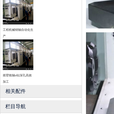
工程机械销轴自动化生
产
摇臂铣轴u钻深孔高效
加工
相关配件
栏目导航