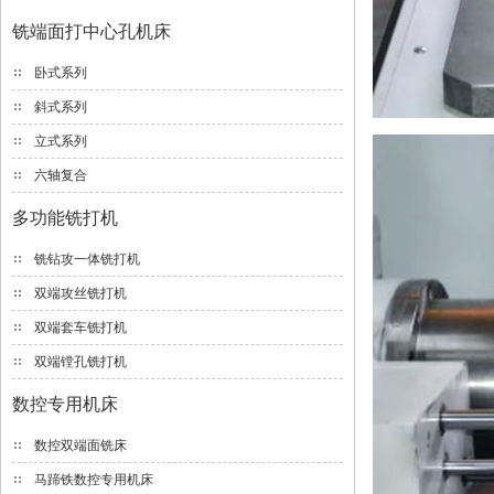
铣端面打中心孔机床
卧式系列
斜式系列
立式系列
六轴复合
多功能铣打机
铣钻攻一体铣打机
双端攻丝铣打机
双端套车铣打机
双端镗孔铣打机
数控专用机床
数控双端面铣床
马蹄铁数控专用机床