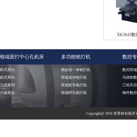
XK364
铣端面打中心孔机床
多功能铣打机
数控专
卧式系列
铣钻攻一体铣打机
数控双端
斜式系列
双端攻丝铣打机
马蹄铁数
立式系列
双端套车铣打机
三轮车后
六轴复合
双端镗孔铣打机
轴件数控
Copyright@ 2016 世界杯在线