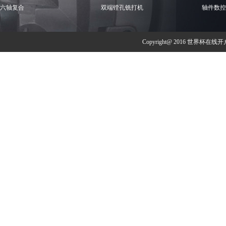
六轴复合
双端镗孔铣打机
轴件数控
Copyright@ 2016 世界杯在线