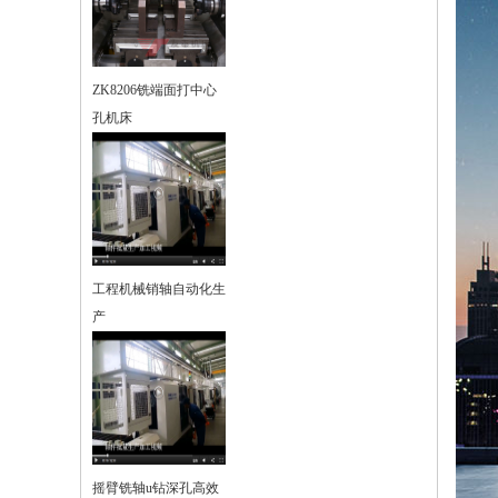
ZK8206铣端面打中心
孔机床
工程机械销轴自动化生
产
摇臂铣轴u钻深孔高效