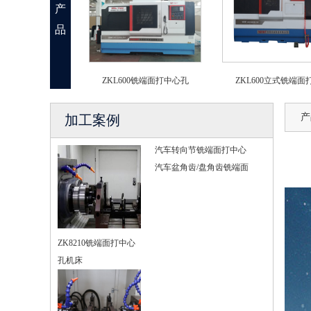
产
品
ZKL600铣端面打中心孔
ZKL600立式铣端面
产
加工案例
汽车转向节铣端面打中心
汽车盆角齿/盘角齿铣端面
ZK8210铣端面打中心
孔机床