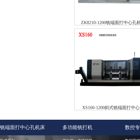
ZK8210-1200铣端面打中心孔
XS160-1200斜式铣端面打中心
铣端面打中心孔机床
多功能铣打机
数控专