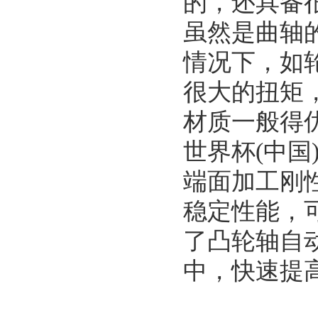
的，还具备
虽然是曲轴
情况下，如
很大的扭矩
材质一般得
世界杯(中国
端面加工刚
稳定性能，
了凸轮轴自
中，快速提