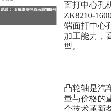
面打中心孔机床
ZK8210
端面打中心
加工能力，
型。
凸轮轴是汽
量与价格的
个技术革新