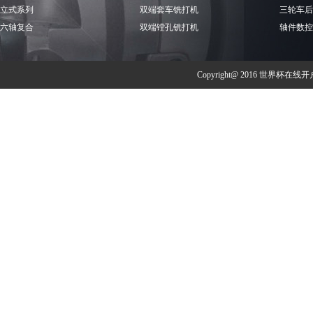
立式系列
双端套车铣打机
三轮车后
六轴复合
双端镗孔铣打机
轴件数控
Copyright@ 2016 世界杯在线