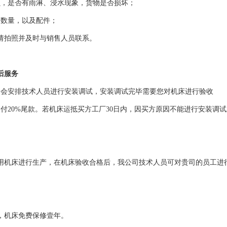
损，是否有雨淋、浸水现象，货物是否损坏；
和数量，以及配件；
请拍照并及时与销售人员联系。
后服务
司会安排技术人员进行安装调试，安装调试完毕需要您对机床进行验收
支付20%尾款。若机床运抵买方工厂30日内，因买方原因不能进行安装调
用机床进行生产，在机床验收合格后，我公司技术人员可对贵司的员工进
，机床免费保修壹年。